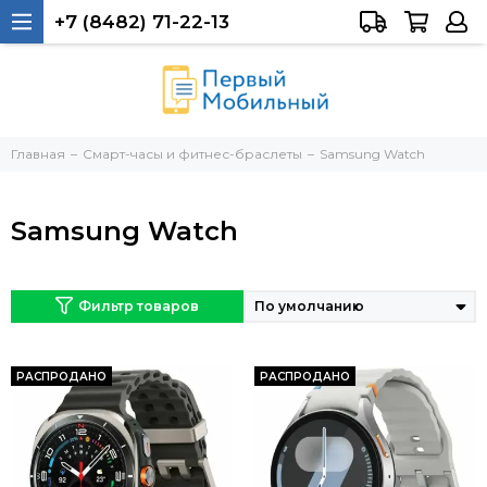
+7 (8482) 71-22-13
Тольятти, 40 лет Победы, 34а
Главная
Смарт-часы и фитнес-браслеты
Samsung Watch
Samsung Watch
Фильтр товаров
РАСПРОДАНО
РАСПРОДАНО