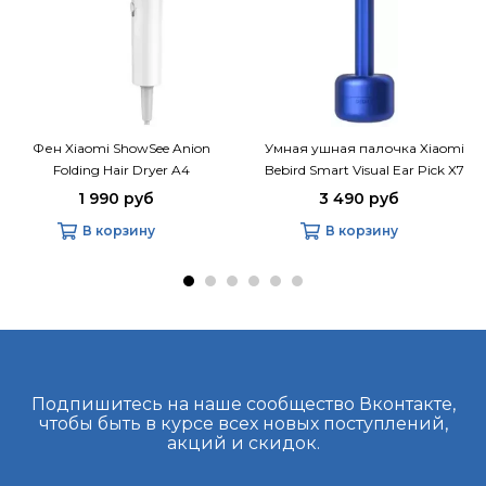
Фен Xiaomi ShowSee Anion
Умная ушная палочка Xiaomi
Folding Hair Dryer A4
Bebird Smart Visual Ear Pick X7
Pro
1 990 руб
3 490 руб
В корзину
В корзину
Подпишитесь на наше сообщество Вконтакте,
чтобы быть в курсе всех новых поступлений,
акций и скидок.