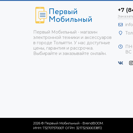
+7 (8
Заказат
inf
Первый Мобильный - магазин
Тол
электронной техники и аксессуаров
в городе Тольятти. У нас доступные
ПН-
цены, гарантия и рассрочка.
ВС 
Выбирайте и заказывайте онлайн.
2026 © Первый Мобильный - BrendBOOM.
ИНН:
732707570007
ОГРН:
321732500033872