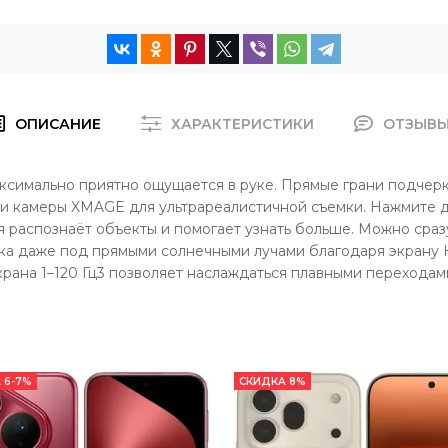
ОПИСАНИЕ
ХАРАКТЕРИСТИКИ
ОТЗЫВ
ксимально приятно ощущается в руке. Прямые грани подчерк
ощи камеры XMAGE для ультрареалистичной съемки. Нажмите д
 распознаёт объекты и помогает узнать больше. Можно сразу 
инка даже под прямыми солнечными лучами благодаря экрану 
крана 1–120 Гц3 позволяет наслаждаться плавными переходам
 6-7%
СКИДКА 8%