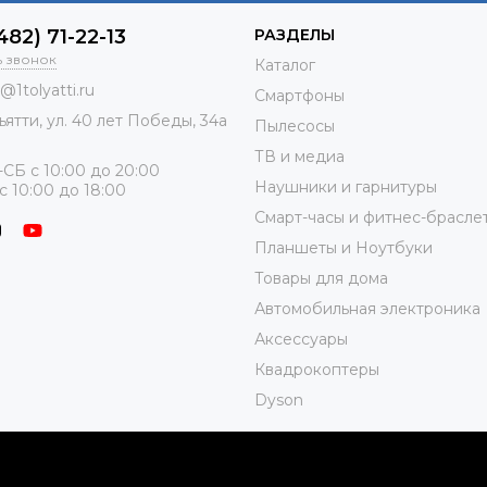
482) 71-22-13
РАЗДЕЛЫ
ь звонок
Каталог
o@1tolyatti.ru
Смартфоны
ьятти, ул.
40 лет Победы, 34а
Пылесосы
ТВ и медиа
СБ с 10:00 до 20:00
Наушники и гарнитуры
с 10:00 до 18:00
Смарт-часы и фитнес-брасле
Планшеты и Ноутбуки
Товары для дома
Автомобильная электроника
Аксессуары
Квадрокоптеры
Dyson