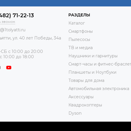
482) 71-22-13
РАЗДЕЛЫ
ь звонок
Каталог
o@1tolyatti.ru
Смартфоны
ьятти, ул.
40 лет Победы, 34а
Пылесосы
ТВ и медиа
СБ с 10:00 до 20:00
Наушники и гарнитуры
с 10:00 до 18:00
Смарт-часы и фитнес-брасле
Планшеты и Ноутбуки
Товары для дома
Автомобильная электроника
Аксессуары
Квадрокоптеры
Dyson