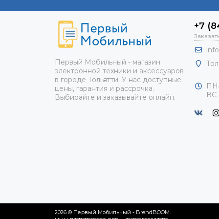
+7 (8
Заказат
inf
Первый Мобильный - магазин
Тол
электронной техники и аксессуаров
в городе Тольятти. У нас доступные
ПН-
цены, гарантия и рассрочка.
ВС 
Выбирайте и заказывайте онлайн.
2026 © Первый Мобильный - BrendBOOM.