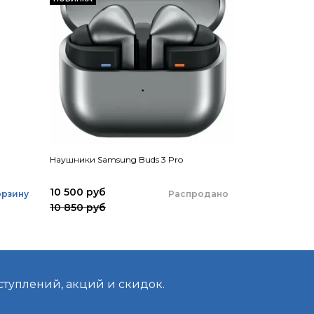
Наушники Samsung Buds 3 Pro
Беспроводные
Play (Черные)
10 500 руб
1 490 руб
Распродано
орзину
10 850 руб
ступлений, акций и скидок.